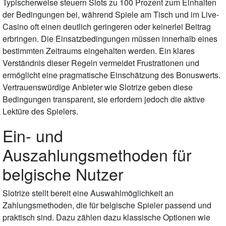
Typischerweise steuern Slots zu 100 Prozent zum Einhalten
der Bedingungen bei, während Spiele am Tisch und im Live-
Casino oft einen deutlich geringeren oder keinerlei Beitrag
erbringen. Die Einsatzbedingungen müssen innerhalb eines
bestimmten Zeitraums eingehalten werden. Ein klares
Verständnis dieser Regeln vermeidet Frustrationen und
ermöglicht eine pragmatische Einschätzung des Bonuswerts.
Vertrauenswürdige Anbieter wie Slotrize geben diese
Bedingungen transparent, sie erfordern jedoch die aktive
Lektüre des Spielers.
Ein- und
Auszahlungsmethoden für
belgische Nutzer
Slotrize stellt bereit eine Auswahlmöglichkeit an
Zahlungsmethoden, die für belgische Spieler passend und
praktisch sind. Dazu zählen dazu klassische Optionen wie