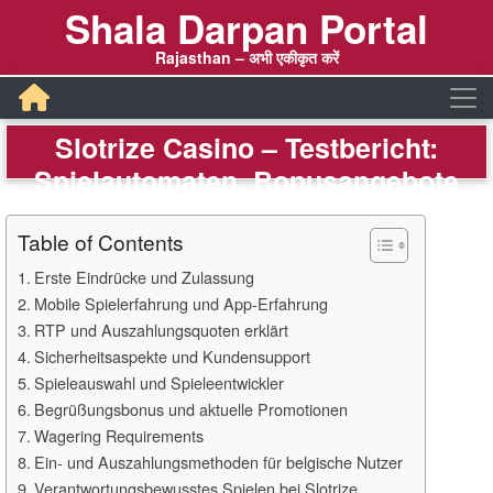
Shala Darpan Portal
Rajasthan – अभी एकीकृत करें
Slotrize Casino – Testbericht:
Spielautomaten, Bonusangebote
und RTP erläutert für den
belgischen Markt
Table of Contents
Erste Eindrücke und Zulassung
Mobile Spielerfahrung und App-Erfahrung
RTP und Auszahlungsquoten erklärt
Sicherheitsaspekte und Kundensupport
Spieleauswahl und Spieleentwickler
Begrüßungsbonus und aktuelle Promotionen
Wagering Requirements
Ein- und Auszahlungsmethoden für belgische Nutzer
Verantwortungsbewusstes Spielen bei Slotrize