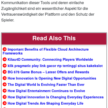
Kommunikation dieser Tools und deren einfache
Zugänglichkeit sind ein wesentlicher Aspekt für die
Vertrauenswürdigkeit der Plattform und den Schutz der
Spieler.
Read Also This
Important Benefits of Flexible Cloud Architecture
Frameworks
Kilau4D Community: Connecting Players Worldwide
klik pragmatic play link gacor rtp tertinggi situs kakekslot
BG 678 Game Bonus – Latest Offers and Rewards
How Innovation Is Opening New Digital Opportunities
The Digital World Is Evolving Faster Than Ever
How Digital Entertainment Continues to Evolve
How Digital Innovation Is Changing Everyday Experiences
How Digital Trends Are Shaping Everyday Life