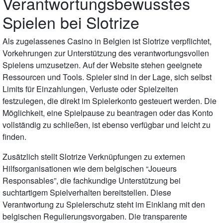
Verantwortungsbewusstes
Spielen bei Slotrize
Als zugelassenes Casino in Belgien ist Slotrize verpflichtet,
Vorkehrungen zur Unterstützung des verantwortungsvollen
Spielens umzusetzen. Auf der Website stehen geeignete
Ressourcen und Tools. Spieler sind in der Lage, sich selbst
Limits für Einzahlungen, Verluste oder Spielzeiten
festzulegen, die direkt im Spielerkonto gesteuert werden. Die
Möglichkeit, eine Spielpause zu beantragen oder das Konto
vollständig zu schließen, ist ebenso verfügbar und leicht zu
finden.
Zusätzlich stellt Slotrize Verknüpfungen zu externen
Hilfsorganisationen wie dem belgischen “Joueurs
Responsables”, die fachkundige Unterstützung bei
suchtartigem Spielverhalten bereitstellen. Diese
Verantwortung zu Spielerschutz steht im Einklang mit den
belgischen Regulierungsvorgaben. Die transparente