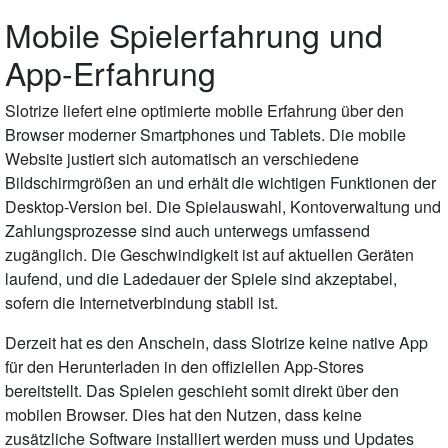
Mobile Spielerfahrung und
App-Erfahrung
Slotrize liefert eine optimierte mobile Erfahrung über den
Browser moderner Smartphones und Tablets. Die mobile
Website justiert sich automatisch an verschiedene
Bildschirmgrößen an und erhält die wichtigen Funktionen der
Desktop-Version bei. Die Spielauswahl, Kontoverwaltung und
Zahlungsprozesse sind auch unterwegs umfassend
zugänglich. Die Geschwindigkeit ist auf aktuellen Geräten
laufend, und die Ladedauer der Spiele sind akzeptabel,
sofern die Internetverbindung stabil ist.
Derzeit hat es den Anschein, dass Slotrize keine native App
für den Herunterladen in den offiziellen App-Stores
bereitstellt. Das Spielen geschieht somit direkt über den
mobilen Browser. Dies hat den Nutzen, dass keine
zusätzliche Software installiert werden muss und Updates