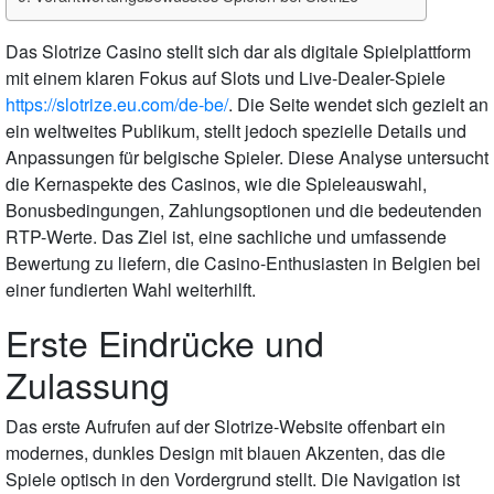
Das Slotrize Casino stellt sich dar als digitale Spielplattform
mit einem klaren Fokus auf Slots und Live-Dealer-Spiele
https://slotrize.eu.com/de-be/
. Die Seite wendet sich gezielt an
ein weltweites Publikum, stellt jedoch spezielle Details und
Anpassungen für belgische Spieler. Diese Analyse untersucht
die Kernaspekte des Casinos, wie die Spieleauswahl,
Bonusbedingungen, Zahlungsoptionen und die bedeutenden
RTP-Werte. Das Ziel ist, eine sachliche und umfassende
Bewertung zu liefern, die Casino-Enthusiasten in Belgien bei
einer fundierten Wahl weiterhilft.
Erste Eindrücke und
Zulassung
Das erste Aufrufen auf der Slotrize-Website offenbart ein
modernes, dunkles Design mit blauen Akzenten, das die
Spiele optisch in den Vordergrund stellt. Die Navigation ist