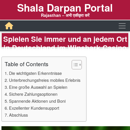
Shala Darpan Portal
Rajasthan – अभी एकीकृत करें
Spielen Sie immer und an jedem Ort
in Deutschland im Winshark Casino
Table of Contents
Die wichtigsten Erkenntnisse
Unterbrechungsfreies mobiles Erlebnis
Eine große Auswahl an Spielen
Sichere Zahlungsoptionen
Spannende Aktionen und Boni
Exzellenter Kundensupport
Abschluss