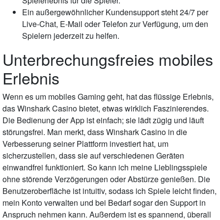
Spielerlebnis für die Spieler.
Ein außergewöhnlicher Kundensupport steht 24/7 per
Live-Chat, E-Mail oder Telefon zur Verfügung, um den
Spielern jederzeit zu helfen.
Unterbrechungsfreies mobiles
Erlebnis
Wenn es um mobiles Gaming geht, hat das flüssige Erlebnis,
das Winshark Casino bietet, etwas wirklich Faszinierendes.
Die Bedienung der App ist einfach; sie lädt zügig und läuft
störungsfrei. Man merkt, dass Winshark Casino in die
Verbesserung seiner Plattform investiert hat, um
sicherzustellen, dass sie auf verschiedenen Geräten
einwandfrei funktioniert. So kann ich meine Lieblingsspiele
ohne störende Verzögerungen oder Abstürze genießen. Die
Benutzeroberfläche ist intuitiv, sodass ich Spiele leicht finden,
mein Konto verwalten und bei Bedarf sogar den Support in
Anspruch nehmen kann. Außerdem ist es spannend, überall