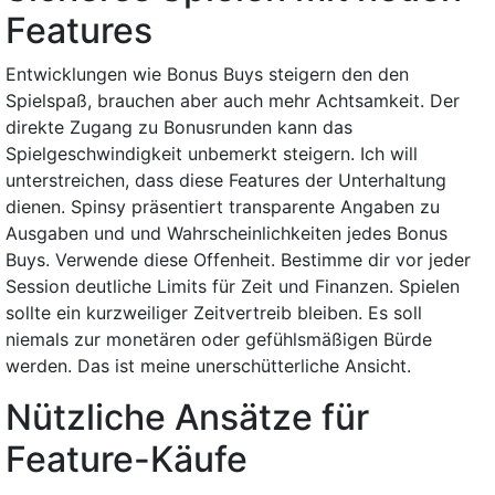
Features
Entwicklungen wie Bonus Buys steigern den den
Spielspaß, brauchen aber auch mehr Achtsamkeit. Der
direkte Zugang zu Bonusrunden kann das
Spielgeschwindigkeit unbemerkt steigern. Ich will
unterstreichen, dass diese Features der Unterhaltung
dienen. Spinsy präsentiert transparente Angaben zu
Ausgaben und und Wahrscheinlichkeiten jedes Bonus
Buys. Verwende diese Offenheit. Bestimme dir vor jeder
Session deutliche Limits für Zeit und Finanzen. Spielen
sollte ein kurzweiliger Zeitvertreib bleiben. Es soll
niemals zur monetären oder gefühlsmäßigen Bürde
werden. Das ist meine unerschütterliche Ansicht.
Nützliche Ansätze für
Feature-Käufe