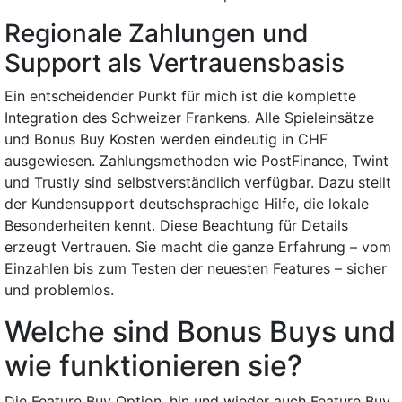
Regionale Zahlungen und
Support als Vertrauensbasis
Ein entscheidender Punkt für mich ist die komplette
Integration des Schweizer Frankens. Alle Spieleinsätze
und Bonus Buy Kosten werden eindeutig in CHF
ausgewiesen. Zahlungsmethoden wie PostFinance, Twint
und Trustly sind selbstverständlich verfügbar. Dazu stellt
der Kundensupport deutschsprachige Hilfe, die lokale
Besonderheiten kennt. Diese Beachtung für Details
erzeugt Vertrauen. Sie macht die ganze Erfahrung – vom
Einzahlen bis zum Testen der neuesten Features – sicher
und problemlos.
Welche sind Bonus Buys und
wie funktionieren sie?
Die Feature Buy Option, hin und wieder auch Feature Buy