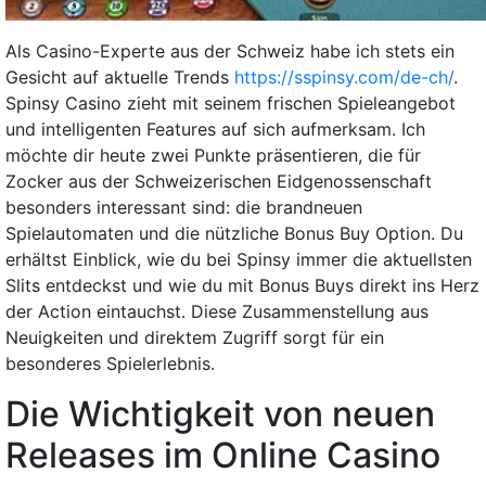
Als Casino-Experte aus der Schweiz habe ich stets ein
Gesicht auf aktuelle Trends
https://sspinsy.com/de-ch/
.
Spinsy Casino zieht mit seinem frischen Spieleangebot
und intelligenten Features auf sich aufmerksam. Ich
möchte dir heute zwei Punkte präsentieren, die für
Zocker aus der Schweizerischen Eidgenossenschaft
besonders interessant sind: die brandneuen
Spielautomaten und die nützliche Bonus Buy Option. Du
erhältst Einblick, wie du bei Spinsy immer die aktuellsten
Slits entdeckst und wie du mit Bonus Buys direkt ins Herz
der Action eintauchst. Diese Zusammenstellung aus
Neuigkeiten und direktem Zugriff sorgt für ein
besonderes Spielerlebnis.
Die Wichtigkeit von neuen
Releases im Online Casino