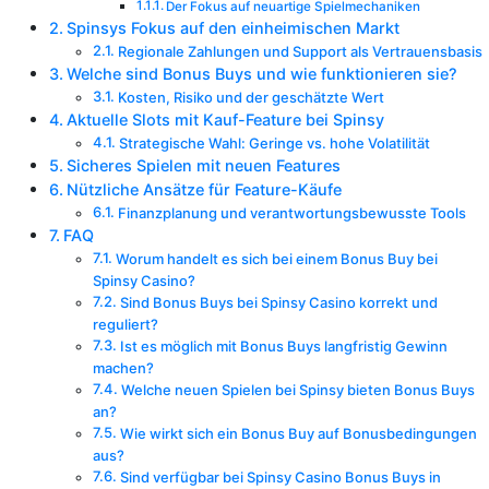
Der Fokus auf neuartige Spielmechaniken
Spinsys Fokus auf den einheimischen Markt
Regionale Zahlungen und Support als Vertrauensbasis
Welche sind Bonus Buys und wie funktionieren sie?
Kosten, Risiko und der geschätzte Wert
Aktuelle Slots mit Kauf-Feature bei Spinsy
Strategische Wahl: Geringe vs. hohe Volatilität
Sicheres Spielen mit neuen Features
Nützliche Ansätze für Feature-Käufe
Finanzplanung und verantwortungsbewusste Tools
FAQ
Worum handelt es sich bei einem Bonus Buy bei
Spinsy Casino?
Sind Bonus Buys bei Spinsy Casino korrekt und
reguliert?
Ist es möglich mit Bonus Buys langfristig Gewinn
machen?
Welche neuen Spielen bei Spinsy bieten Bonus Buys
an?
Wie wirkt sich ein Bonus Buy auf Bonusbedingungen
aus?
Sind verfügbar bei Spinsy Casino Bonus Buys in