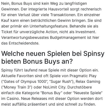
Nein, Bonus Buys sind kein Weg zu langfristigen
Gewinnen. Der integrierte Hausvorteil sorgt rechnerisch
für einen Verlust über viele Transaktionen. Ein einzelner
Kauf kann einen beträchtlichen Gewinn bringen. Sie sind
aber primär ein Unterhaltungsfeature. Behandle sie als
Ticket für unverzügliche Action, nicht als Investment.
Verantwortungsbewusstes Budgetmanagement ist hier
das Entscheidendste.
Welche neuen Spielen bei Spinsy
bieten Bonus Buys an?
Spinsy führt laufend neue Spiele mit dieser Option ein.
Aktuelle Favoriten sind oft Spiele von Pragmatic Play
(“Gates of Olympus 1000”, “Sugar Rush”), Relax Gaming
(“Money Train 3”) oder NoLimit City. Durchstöbere
einfach die Kategorie “Bonus Buy” oder “Neueste Spiele”
im Casino. Neue Releases mit dieser Option werden dort
meist auffällig präsentiert und sind schnell zu finden.