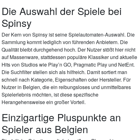
Die Auswahl der Spiele bei
Spinsy
Der Kern von Spinsy ist seine Spielautomaten-Auswahl. Die
Sammlung kommt lediglich von führenden Anbietern. Die
Qualität bleibt durchgehend hoch. Der Nutzer stößt hier nicht
auf Massenware, stattdessen populäre Klassiker und aktuelle
Hits von Studios wie Play’n GO, Pragmatic Play und NetEnt.
Die Suchfilter stellen sich als hilfreich. Damit sortiert man
schnell nach Kategorie, Eigenschaften oder Hersteller. Für
Nutzer in Belgien, die ein reibungsloses und unmittelbares
Spielerlebnis möchten, ist diese spezifische
Herangehensweise ein großer Vorteil.
Einzigartige Pluspunkte an
Spieler aus Belgien