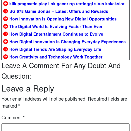
klik pragmatic play link gacor rtp tertinggi situs kakekslot
BG 678 Game Bonus – Latest Offers and Rewards
How Innovation Is Opening New Digital Opportunities
The Digital World Is Evolving Faster Than Ever
How Digital Entertainment Continues to Evolve
How Digital Innovation Is Changing Everyday Experiences
How Digital Trends Are Shaping Everyday Life
How Creativity and Technology Work Together
Leave A Comment For Any Doubt And
Question:
Leave a Reply
Your email address will not be published.
Required fields are
marked
*
Comment
*