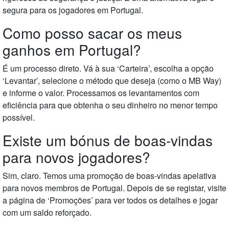
segura para os jogadores em Portugal.
Como posso sacar os meus
ganhos em Portugal?
É um processo direto. Vá à sua ‘Carteira’, escolha a opção
‘Levantar’, selecione o método que deseja (como o MB Way)
e informe o valor. Processamos os levantamentos com
eficiência para que obtenha o seu dinheiro no menor tempo
possível.
Existe um bónus de boas-vindas
para novos jogadores?
Sim, claro. Temos uma promoção de boas-vindas apelativa
para novos membros de Portugal. Depois de se registar, visite
a página de ‘Promoções’ para ver todos os detalhes e jogar
com um saldo reforçado.