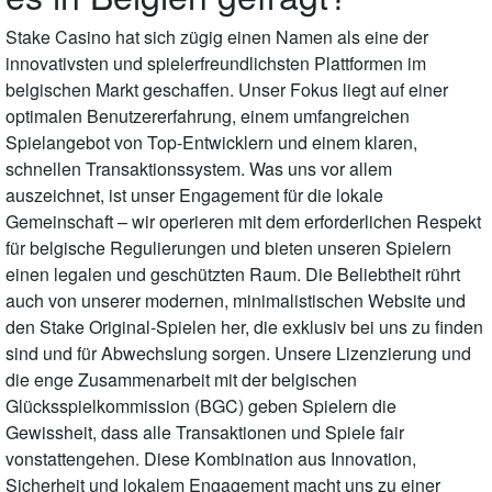
Stake Casino hat sich zügig einen Namen als eine der
innovativsten und spielerfreundlichsten Plattformen im
belgischen Markt geschaffen. Unser Fokus liegt auf einer
optimalen Benutzererfahrung, einem umfangreichen
Spielangebot von Top-Entwicklern und einem klaren,
schnellen Transaktionssystem. Was uns vor allem
auszeichnet, ist unser Engagement für die lokale
Gemeinschaft – wir operieren mit dem erforderlichen Respekt
für belgische Regulierungen und bieten unseren Spielern
einen legalen und geschützten Raum. Die Beliebtheit rührt
auch von unserer modernen, minimalistischen Website und
den Stake Original-Spielen her, die exklusiv bei uns zu finden
sind und für Abwechslung sorgen. Unsere Lizenzierung und
die enge Zusammenarbeit mit der belgischen
Glücksspielkommission (BGC) geben Spielern die
Gewissheit, dass alle Transaktionen und Spiele fair
vonstattengehen. Diese Kombination aus Innovation,
Sicherheit und lokalem Engagement macht uns zu einer