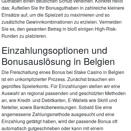
Guthaben einen deutlichen Schub verleihen. Konkret heißt
das: Aufteilen Sie Ihr Bonusguthaben in zahlreiche kleinere
Einsätze auf, um die Spielzeit zu maximieren und so
zusätzliche Gewinnkombinationen zu erzielen. Vermeiden
Sie es, den gesamten Betrag in bloß einigen High-Risk-
Runden zu platzieren.
Einzahlungsoptionen und
Bonusauslösung in Belgien
Die Freischaltung eines Bonus bei Stake Casino in Belgien
ist ein unkomplizierter Prozess. Zunächst brauchen ein
geprüftes Spielerkonto. Für Einzahlungen stellen wir eine
Auswahl an regional passenden und geschützten Methoden
an, wie Kredit- und Debitkarten, E-Wallets wie Skrill und
Neteller, sowie Banküberweisungen. Sobald Sie eine
angemessene Zahlungsmethode ausgesucht und eine
Einzahlung getätigt haben, wird der passende Bonus oft
automatisch gutgeschrieben oder kann mit einem