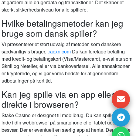
at gardere alle brugerdata og transaktioner. Det skaber et
stærkt sikkerhedsniveau for alle spillere.
Hvilke betalingsmetoder kan jeg
bruge som dansk spiller?
Vi præsenterer et stort udvalg af metoder, som danskere
sædvanligvis bruger.
tracxn.com
Du kan foretage betaling
med kredit- og betalingskort (Visa/Mastercard), e-wallets som
Skrill og Neteller, eller via bankoverførsel. Alle transaktioner
er krypterede, og vi gør vores bedste for at gennemføre
udbetalinger på kort tid.
Kan jeg spille via en app eller
direkte i browseren?
Stake Casino er designet til mobilbrug. Du kan spille
direkte
inde i din webbrowser på smartphone eller tablet uden
besvær. Der er eventuelt en særlig app at hente. Den mobile