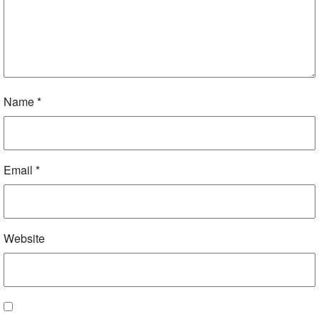
Name
*
Email
*
Website