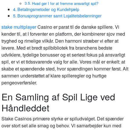
Hvad gør I for at fremme ansvarligt spil?
Betalingsmetoder og Kundehjælp
Bonusprogrammer samt Lojalitetsbelønninger
stake multiplayer
Casino er parat til de danske spillere. Vi
kender til, at I forventer en platform, der kombinerer sjov med
tryghed og rimelige vilkår. Den harmoni stræber vi efter at
levere. Med et bredt spilbibliotek fra branchens bedste
udviklere, tydelige bonusser og et seriøst fokus på ansvarligt
spil, er vi et tidssvarende valg for alle. Vores mål er enkelt: at
skabe et spændende sted, hvor spændingen kommer først. Alt
sammen understøttet af klare spilleregler og hurtige
pengeoverførsler.
En Samling af Spil Lige ved
Håndleddet
Stake Casinos primære styrke er spiludvalget. Det spænder
over stort set alle smag og behov. Vi samarbejder kun med