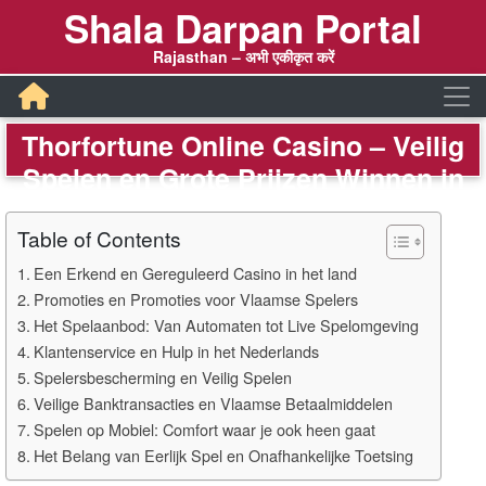
Shala Darpan Portal
Rajasthan – अभी एकीकृत करें
Thorfortune Online Casino – Veilig
Spelen en Grote Prijzen Winnen in
het Land
Table of Contents
Een Erkend en Gereguleerd Casino in het land
Promoties en Promoties voor Vlaamse Spelers
Het Spelaanbod: Van Automaten tot Live Spelomgeving
Klantenservice en Hulp in het Nederlands
Spelersbescherming en Veilig Spelen
Veilige Banktransacties en Vlaamse Betaalmiddelen
Spelen op Mobiel: Comfort waar je ook heen gaat
Het Belang van Eerlijk Spel en Onafhankelijke Toetsing