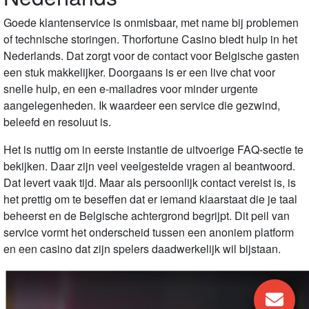
Goede klantenservice is onmisbaar, met name bij problemen
of technische storingen. Thorfortune Casino biedt hulp in het
Nederlands. Dat zorgt voor de contact voor Belgische gasten
een stuk makkelijker. Doorgaans is er een live chat voor
snelle hulp, en een e-mailadres voor minder urgente
aangelegenheden. Ik waardeer een service die gezwind,
beleefd en resoluut is.
Het is nuttig om in eerste instantie de uitvoerige FAQ-sectie te
bekijken. Daar zijn veel veelgestelde vragen al beantwoord.
Dat levert vaak tijd. Maar als persoonlijk contact vereist is, is
het prettig om te beseffen dat er iemand klaarstaat die je taal
beheerst en de Belgische achtergrond begrijpt. Dit peil van
service vormt het onderscheid tussen een anoniem platform
en een casino dat zijn spelers daadwerkelijk wil bijstaan.