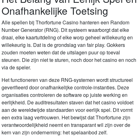
Onafhankelijke Toetsing
Alle spellen bij Thorfortune Casino hanteren een Random
Number Generator (RNG). Dit systeem waarborgt dat elke
draai, elke kaartuitdeling of elke worp geheel willekeurig en
willekeurig is. Dat is de grondslag van fair play. Gokkers
zouden moeten weten dat de uitslagen puur op toeval
steunen. Die zijn niet te sturen, noch door het casino en noch
via de speler.
Het functioneren van deze RNG-systemen wordt structureel
geverifieerd door onafhankelijke controle-instanties. Deze
organisaties controleren de software op juiste werking en
eerlijkheid. De auditresultaten staven dat het casino voldoet
aan de wereldwijde standaarden voor eerlijk spel. Dit vormt
een extra laag vertrouwen. Het bewijst dat Thorfortune zijn
verantwoordelijkheid neemt en transparant wil zijn over de
kern van zijn onderneming: het spelaanbod zelf.