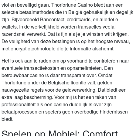
vlot en beveiligd gaan. Thorfortune Casino biedt aan een
selectie betaalmethodes die in België gebruikelijk en degelijk
zijn. Bijvoorbeeld Bancontact, creditcards, en allerlei e-
wallets. In de werkelijkheid worden transacties veelal
razendsnel verwerkt. Dat is fijn als je je winsten wilt krijgen.
De veiligheid van deze betalingen is op het hoogste niveau,
met encryptietechnologie die je informatie afschermt.
Het is ook aan te raden om op voorhand te controleren naar
eventuele transactiekosten en opnamelimieten. Een
betrouwbaar casino is daar transparant over. Omdat
Thorfortune onder de Belgische licentie valt, gelden
nauwgezette regels voor de geldverwerking. Dat biedt een
extra laag bescherming. Voor mij is het een teken van
professionaliteit als een casino duidelijk is over zijn
betaalprocessen en spelers geen overbodige hindernissen
biedt.
Spelen op Mobiel: Comfort