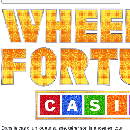
Dans le cas d’ un joueur suisse, gérer son finances est tout