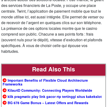
des services financiers de La Poste, y occupe une place
centrale. Twint, l’application de paiement mobile que tout le
monde utilise ici, est aussi intégrée. Elle permet de verser ou
de recevoir de l’argent en quelques clics sur son téléphone.
La présence de ces options locales montre que le casino
comprend son public. Chacune a ses points forts : frais
(souvent nuls pour le dépôt), vitesse d’exécution et plafonds
spécifiques. À vous de choisir celle qui épouse vos
habitudes.
Read Also This
Important Benefits of Flexible Cloud Architecture
Frameworks
Kilau4D Community: Connecting Players Worldwide
klik pragmatic play link gacor rtp tertinggi situs kakekslot
BG 678 Game Bonus – Latest Offers and Rewards