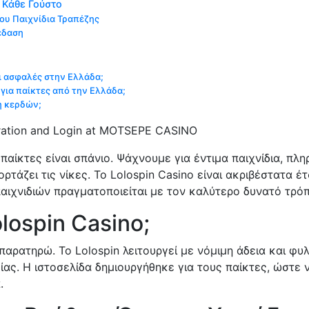
 Κάθε Γούστο
ου Παιχνίδια Τραπέζης
έδαση
αι ασφαλές στην Ελλάδα;
για παίκτες από την Ελλάδα;
η κερδών;
παίκτες είναι σπάνιο. Ψάχνουμε για έντιμα παιχνίδια, πλ
ρτάζει τις νίκες. Το Lolospin Casino είναι ακριβέστατα έτ
 παιχνιδιών πραγματοποιείται με τον καλύτερο δυνατό τρόπ
lospin Casino;
παρατηρώ. Το Lolospin λειτουργεί με νόμιμη άδεια και φυ
ας. Η ιστοσελίδα δημιουργήθηκε για τους παίκτες, ώστε 
.