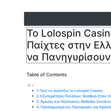
Shala Darpan Portal
Rajasthan – अभी एकीकृत करें
Το Lolospin Casi
Παίχτες στην Ελ
να Πανηγυρίσουν 
Table of Contents
Γιατί να Διαλέξω το Lolospin Casino;
Εξυπηρέτηση Πελατών: Βοήθεια Όταν τη
Άμεσες και Αξιόπιστες Μέθοδοι Συναλ
Προσαρμοσμένες Προσφορές για Χρήστε