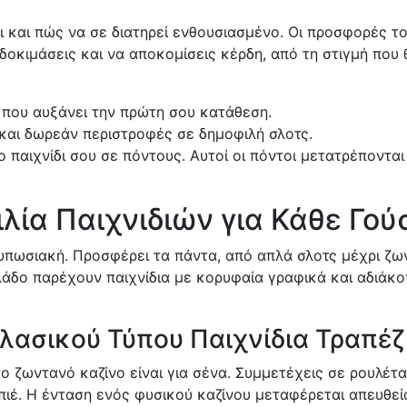
ι και πώς να σε διατηρεί ενθουσιασμένο. Οι προσφορές τ
οκιμάσεις και να αποκομίσεις κέρδη, από τη στιγμή που 
που αυξάνει την πρώτη σου κατάθεση.
και δωρεάν περιστροφές σε δημοφιλή σλοτς.
 παιχνίδι σου σε πόντους. Αυτοί οι πόντοι μετατρέποντα
λία Παιχνιδιών για Κάθε Γού
ντυπωσιακή. Προσφέρει τα πάντα, από απλά σλοτς μέχρι ζ
λάδο παρέχουν παιχνίδια με κορυφαία γραφικά και αδιάκ
Κλασικού Τύπου Παιχνίδια Τραπέ
ο ζωντανό καζίνο είναι για σένα. Συμμετέχεις σε ρουλέτα
ιέ. Η ένταση ενός φυσικού καζίνου μεταφέρεται απευθεί