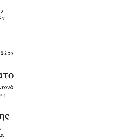
ου
θα
ι δώρα
στο
ωντανά
οπη
ζης
,
ας