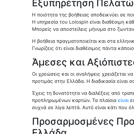
Εξυπηρέτηση Πελατών
Η ποιότητα της βοήθειας αποδεικνύει σε πο
Η υπηρεσία του Lolospin είναι διαθέσιμη κ
Μπορείς να αποστείλεις μήνυμα στο ζωντανό
Η βοήθεια πραγματοποιείται και στα ελληνικ
Γνωρίζεις ότι είναι διαθέσιμος πάντα κάποι
Άμεσες και Αξιόπιστ
Οι χρεώσεις και οι αναλήψεις χρειάζεται να 
προτιμάς στην Ελλάδα. Η διαδικασία είναι 
Έχεις τη δυνατότητα να διαλέξεις από τρα
προπληρωμένων καρτών. Τα πλαίσια
είναι
εύ
συχνά σε λίγα λεπτά. Αυτό είναι κάτι που 
Προσαρμοσμένες Προσ
Ελλάδα