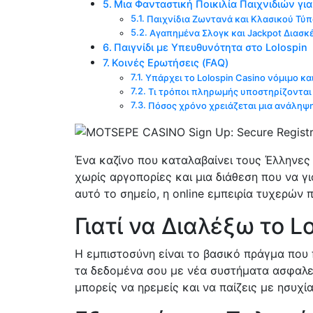
Μια Φανταστική Ποικιλία Παιχνιδιών για
Παιχνίδια Ζωντανά και Κλασικού Τύπ
Αγαπημένα Σλογκ και Jackpot Διασκ
Παιγνίδι με Υπευθυνότητα στο Lolospin
Κοινές Ερωτήσεις (FAQ)
Υπάρχει το Lolospin Casino νόμιμο κ
Τι τρόποι πληρωμής υποστηρίζονται 
Πόσος χρόνο χρειάζεται μια ανάληψ
Ένα καζίνο που καταλαβαίνει τους Έλληνες 
χωρίς αργοπορίες και μια διάθεση που να γιο
αυτό το σημείο, η online εμπειρία τυχερών
Γιατί να Διαλέξω το Lo
Η εμπιστοσύνη είναι το βασικό πράγμα που 
τα δεδομένα σου με νέα συστήματα ασφαλεί
μπορείς να ηρεμείς και να παίζεις με ησυχία