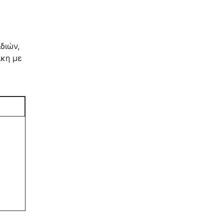
διών,
ίκη με