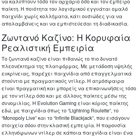
να καλύπτουν τόσο τον αρχάριο όσο και τον έμπειρο
παίκτη. Η ποιότητα του λογισμικού εγγυάται ομαλό
παιχνίδι χωρίς κολλήματα, κάτι ουσιώδες για να
απολαμβάνεις και να εμπιστεύεσαι τη διαδικασία.
Ζωντανό Καζίνο: Η Κορυφαία
Ρεαλιστική Εμπειρία
Το ζωντανό καζίνο είναι πιθανώς το πιο δυνατό
πλεονέκτημα της πλατφόρμας. Με μετάδοση υψηλής
ευκρίνειας, παρέχει παιχνίδια από επαγγελματικά
στούντιο με πραγματικούς ντίλερ. Η ατμόσφαιρα
είναι πραγματική και μπορείς να επικοινωνήσεις τόσο
με τον ντίλερ όσο και με άλλους παίκτες μέσω της
συνομιλίας. Η Evolution Gaming είναι κύριος παίκτης
εδώ, με παιχνίδια όπως το “Lightning Roulette”, το
“Monopoly Live” και το “Infinite Blackjack”, που εισάγουν
στοιχεία σόου στην κλασική εμπειρία. Η παρουσία
ελληνόφωνων ντίλερ σε κάποια παιχνίδια είναι ένα