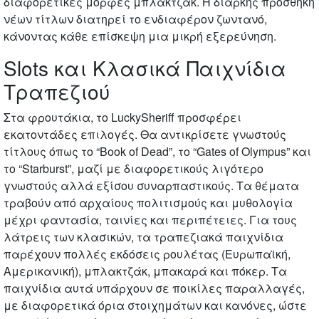
διαφορετικές μορφές μπλακτζάκ. Η διαρκής προσθήκη
νέων τίτλων διατηρεί το ενδιαφέρον ζωντανό,
κάνοντας κάθε επίσκεψη μια μικρή εξερεύνηση.
Slots και Κλασικά Παιχνίδια
Τραπεζιού
Στα φρουτάκια, το LuckySheriff προσφέρει
εκατοντάδες επιλογές. Θα αντικρίσετε γνωστούς
τίτλους όπως το “Book of Dead”, το “Gates of Olympus” και
το “Starburst”, μαζί με διαφορετικούς λιγότερο
γνωστούς αλλά εξίσου συναρπαστικούς. Τα θέματα
τραβούν από αρχαίους πολιτισμούς και μυθολογία
μέχρι φαντασία, ταινίες και περιπέτειες. Για τους
λάτρεις των κλασικών, τα τραπεζιακά παιχνίδια
παρέχουν πολλές εκδόσεις ρουλέτας (Ευρωπαϊκή,
Αμερικανική), μπλακτζάκ, μπακαρά και πόκερ. Τα
παιχνίδια αυτά υπάρχουν σε ποικίλες παραλλαγές,
με διαφορετικά όρια στοιχημάτων και κανόνες, ώστε