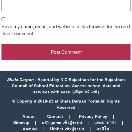
Save my name, email, and website in this browser for the next
time I comment.
Shala Darpan
- A portal by NIC Rajasthan for the Rajasthan
Council of School Education. Access school data and
services with ease. एकीकृत करें अभी।
© Copyright 2018-23 at Shala Darpan Portal All Rights
Reserved
About
|
Contact
|
Privacy Policy
|
Sitemap
|
u31 game เข้าสู่ระบบ
|
แทงบาคาร่า
|
แทงบอล
|
Ufabet เข้าสู่ระบบ
|
คาสิโน