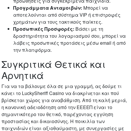
προωθήσεις για συγκεκριμένα παιχνίδια.
Προγράμματα Ανταμοιβών:
Μπορεί να
αποτελούνται από σύστημα VIP ή επιστροφές
χρημάτων για τους τακτικούς παίκτες.
Προσωπικές Προσφορές:
Βάσει με τη
δραστηριότητα του λογαριασμού σου, μπορεί να
λάβεις προσωπικές προτάσεις μέσω email ή από
την πλατφόρμα.
Συγκριτικά Θετικά και
Αρνητικά
Για να τα βάλουμε όλα σε μια γραμμή, ας δούμε τι
κάνει το LuckySheriff Casino να διακρίνεται και πού
βρίσκεται χώρος για αναβάθμιση. Από τη καλή μεριά,
η κανονική αδειοδότηση από την ΕΕΕΕΠ είναι το
σημαντικότερο του θετικό, παρέχοντας εγγύηση
προστασίας και δικαιοσύνης. Η ποικιλία των
παιχνιδιών είναι αξιοθαύμαστη, με συνεργασίες με