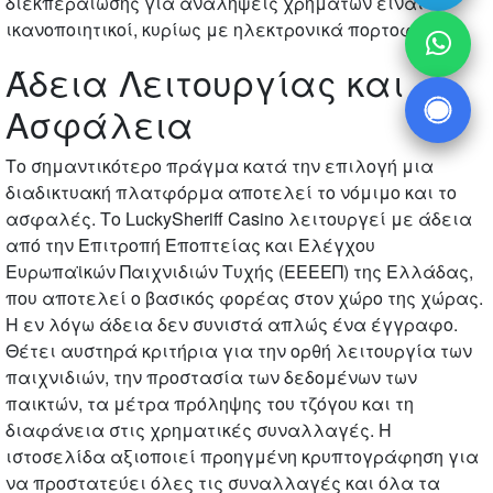
διεκπεραίωσης για αναλήψεις χρημάτων είναι
ικανοποιητικοί, κυρίως με ηλεκτρονικά πορτοφόλια.
Άδεια Λειτουργίας και
Ασφάλεια
Το σημαντικότερο πράγμα κατά την επιλογή μια
διαδικτυακή πλατφόρμα αποτελεί το νόμιμο και το
ασφαλές. Το LuckySheriff Casino λειτουργεί με άδεια
από την Επιτροπή Εποπτείας και Ελέγχου
Ευρωπαϊκών Παιχνιδιών Τυχής (ΕΕΕΕΠ) της Ελλάδας,
που αποτελεί ο βασικός φορέας στον χώρο της χώρας.
Η εν λόγω άδεια δεν συνιστά απλώς ένα έγγραφο.
Θέτει αυστηρά κριτήρια για την ορθή λειτουργία των
παιχνιδιών, την προστασία των δεδομένων των
παικτών, τα μέτρα πρόληψης του τζόγου και τη
διαφάνεια στις χρηματικές συναλλαγές. Η
ιστοσελίδα αξιοποιεί προηγμένη κρυπτογράφηση για
να προστατεύει όλες τις συναλλαγές και όλα τα