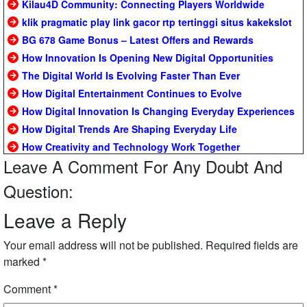
Kilau4D Community: Connecting Players Worldwide
klik pragmatic play link gacor rtp tertinggi situs kakekslot
BG 678 Game Bonus – Latest Offers and Rewards
How Innovation Is Opening New Digital Opportunities
The Digital World Is Evolving Faster Than Ever
How Digital Entertainment Continues to Evolve
How Digital Innovation Is Changing Everyday Experiences
How Digital Trends Are Shaping Everyday Life
How Creativity and Technology Work Together
Leave A Comment For Any Doubt And
Question:
Leave a Reply
Your email address will not be published.
Required fields are
marked
*
Comment
*