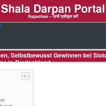
Shala Darpan Portal
Rajasthan – अभी एकीकृत करें
s
len, Selbstbewusst Gewinnen bei Slot
no in Deutschland
r
uns?
ehrungen