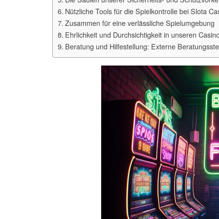
Nützliche Tools für die Spielkontrolle bei Slota Ca
Zusammen für eine verlässliche Spielumgebung
Ehrlichkeit und Durchsichtigkeit in unseren Casin
Beratung und Hilfestellung: Externe Beratungsste