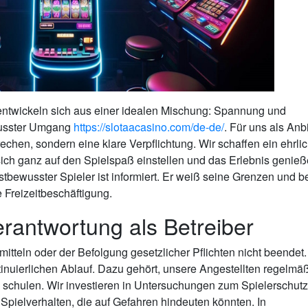
ntwickeln sich aus einer idealen Mischung: Spannung und
wusster Umgang
https://slotaacasino.com/de-de/
. Für uns als Anbi
echen, sondern eine klare Verpflichtung. Wir schaffen ein ehrli
ich ganz auf den Spielspaß einstellen und das Erlebnis genieß
stbewusster Spieler ist informiert. Er weiß seine Grenzen und be
e Freizeitbeschäftigung.
erantwortung als Betreiber
fsmitteln oder der Befolgung gesetzlicher Pflichten nicht beendet.
tinuierlichen Ablauf. Dazu gehört, unsere Angestellten regelmäß
schulen. Wir investieren in Untersuchungen zum Spielerschut
Spielverhalten, die auf Gefahren hindeuten könnten. In