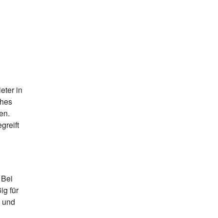
eter in
ches
en.
greift
 Bei
ig für
z und