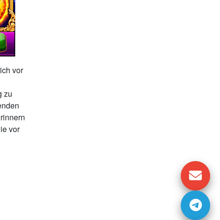
ich vor
g zu
wenden
Erinnern
ie vor