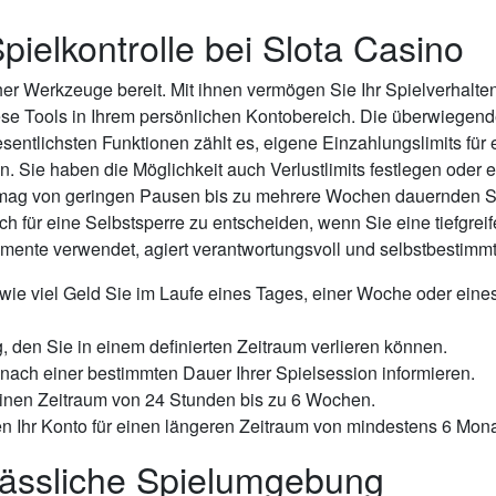
Spielkontrolle bei Slota Casino
her Werkzeuge bereit. Mit ihnen vermögen Sie Ihr Spielverhalte
diese Tools in Ihrem persönlichen Kontobereich. Die überwiegen
entlichsten Funktionen zählt es, eigene Einzahlungslimits für 
 Sie haben die Möglichkeit auch Verlustlimits festlegen oder 
rmag von geringen Pausen bis zu mehrere Wochen dauernden 
ch für eine Selbstsperre zu entscheiden, wenn Sie eine tiefgrei
umente verwendet, agiert verantwortungsvoll und selbstbestimmt
wie viel Geld Sie im Laufe eines Tages, einer Woche oder eine
 den Sie in einem definierten Zeitraum verlieren können.
nach einer bestimmten Dauer Ihrer Spielsession informieren.
einen Zeitraum von 24 Stunden bis zu 6 Wochen.
n Ihr Konto für einen längeren Zeitraum von mindestens 6 Mon
lässliche Spielumgebung