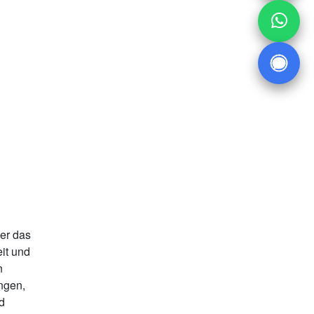
der das
it und
n
ngen,
d