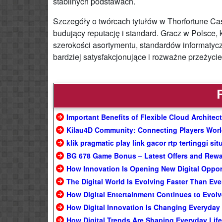
stabilnych podstawach.
Szczegóły o twórcach tytułów w Thorfortune Casi
budujący reputację i standard. Gracz w Polsce, 
szerokości asortymentu, standardów informatycz
bardziej satysfakcjonujące i rozważne przeżycie
Important Benefits of Flexible Cloud Archite
Kilau4D Community: Connecting Players Wor
klik pragmatic play link gacor rtp tertinggi si
BG 678 Game Bonus – Latest Offers and Rew
How Innovation Is Opening New Digital Oppor
The Digital World Is Evolving Faster Than Eve
How Digital Entertainment Continues to Evolv
How Digital Innovation Is Changing Everyday
How Digital Trends Are Shaping Everyday Life