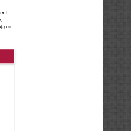
ment
,
ują na