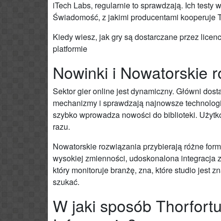
iTech Labs, regularnie to sprawdzają. Ich testy w
Świadomość, z jakimi producentami kooperuje Tho
Kiedy wiesz, jak gry są dostarczane przez li
platformie
Nowinki i Nowatorskie 
Sektor gier online jest dynamiczny. Główni do
mechanizmy i sprawdzają najnowsze technologi
szybko wprowadza nowości do biblioteki. Użyt
razu.
Nowatorskie rozwiązania przybierają różne for
wysokiej zmienności, udoskonalona integracja z
który monitoruje branżę, zna, które studio jest
szukać.
W jaki sposób Thorfort