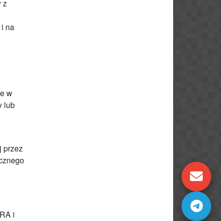
 z
 i na
je w
y lub
j przez
ycznego
GRA i